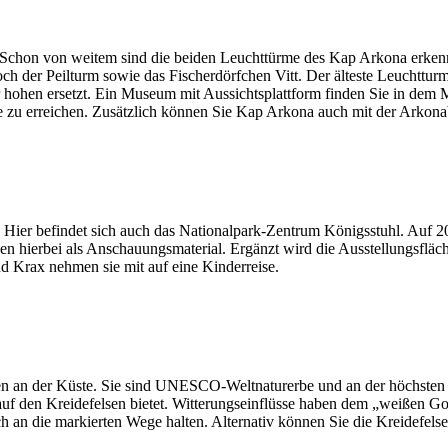
Schon von weitem sind die beiden Leuchttürme des Kap Arkona erke
h der Peilturm sowie das Fischerdörfchen Vitt. Der älteste Leuchtturm 
hohen ersetzt. Ein Museum mit Aussichtsplattform finden Sie in dem M
che zu erreichen. Zusätzlich können Sie Kap Arkona auch mit der Arkon
f. Hier befindet sich auch das Nationalpark-Zentrum Königsstuhl. Auf 
ienen hierbei als Anschauungsmaterial. Ergänzt wird die Ausstellungsf
d Krax nehmen sie mit auf eine Kinderreise.
an der Küste. Sie sind UNESCO-Weltnaturerbe und an der höchsten Stel
 auf den Kreidefelsen bietet. Witterungseinflüsse haben dem „weißen Go
h an die markierten Wege halten. Alternativ können Sie die Kreidefelse