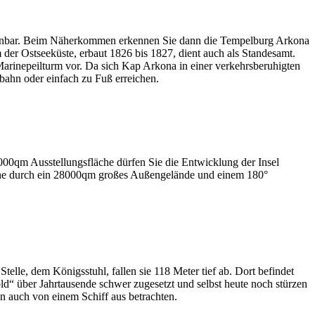
nnbar. Beim Näherkommen erkennen Sie dann die Tempelburg Arkona
der Ostseeküste, erbaut 1826 bis 1827, dient auch als Standesamt.
arinepeilturm vor. Da sich Kap Arkona in einer verkehrsberuhigten
abahn oder einfach zu Fuß erreichen.
2000qm Ausstellungsfläche dürfen Sie die Entwicklung der Insel
läche durch ein 28000qm großes Außengelände und einem 180°
le, dem Königsstuhl, fallen sie 118 Meter tief ab. Dort befindet
ld“ über Jahrtausende schwer zugesetzt und selbst heute noch stürzen
n auch von einem Schiff aus betrachten.