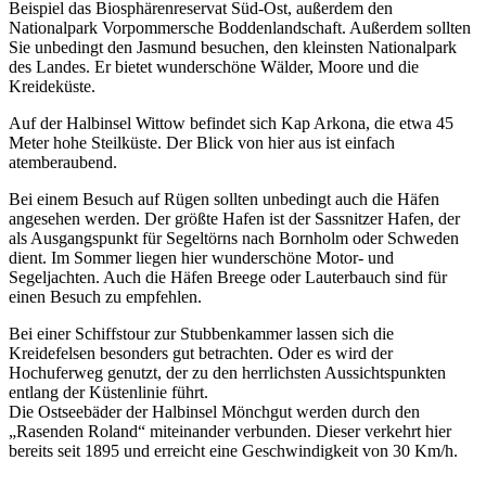
Beispiel das Biosphärenreservat Süd-Ost, außerdem den
Nationalpark Vorpommersche Boddenlandschaft. Außerdem sollten
Sie unbedingt den Jasmund besuchen, den kleinsten Nationalpark
des Landes. Er bietet wunderschöne Wälder, Moore und die
Kreideküste.
Auf der Halbinsel Wittow befindet sich Kap Arkona, die etwa 45
Meter hohe Steilküste. Der Blick von hier aus ist einfach
atemberaubend.
Bei einem Besuch auf Rügen sollten unbedingt auch die Häfen
angesehen werden. Der größte Hafen ist der Sassnitzer Hafen, der
als Ausgangspunkt für Segeltörns nach Bornholm oder Schweden
dient. Im Sommer liegen hier wunderschöne Motor- und
Segeljachten. Auch die Häfen Breege oder Lauterbauch sind für
einen Besuch zu empfehlen.
Bei einer Schiffstour zur Stubbenkammer lassen sich die
Kreidefelsen besonders gut betrachten. Oder es wird der
Hochuferweg genutzt, der zu den herrlichsten Aussichtspunkten
entlang der Küstenlinie führt.
Die Ostseebäder der Halbinsel Mönchgut werden durch den
„Rasenden Roland“ miteinander verbunden. Dieser verkehrt hier
bereits seit 1895 und erreicht eine Geschwindigkeit von 30 Km/h.