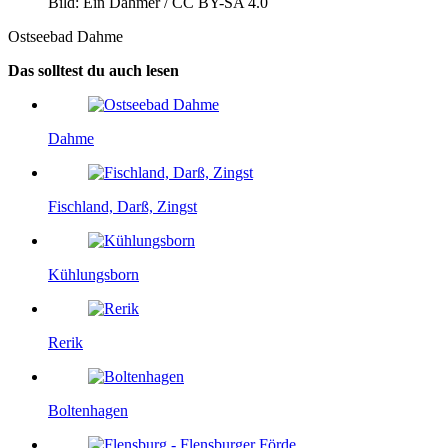
Bild: Ein Dahmer / CC BY-SA 4.0
Ostseebad Dahme
Das solltest du auch lesen
Dahme
Fischland, Darß, Zingst
Kühlungsborn
Rerik
Boltenhagen